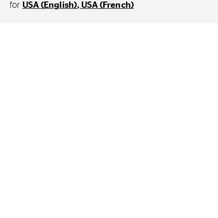
for
USA (English)
USA (French)
Zu den aktuellen Reifentest-Ergebnissen
Entdecken Sie das große Angebot
von Continental Reifen
Privatkunden
Auto & Van
Motorrad
Fahrrad
Gewerblich