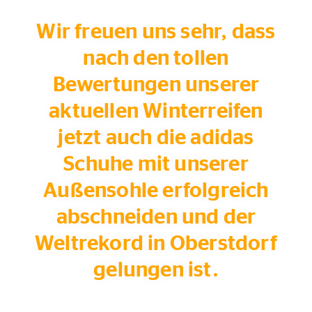
Wir freuen uns sehr, dass
nach den tollen
Bewertungen unserer
aktuellen Winterreifen
jetzt auch die adidas
Schuhe mit unserer
Außensohle erfolgreich
abschneiden und der
Weltrekord in Oberstdorf
gelungen ist.