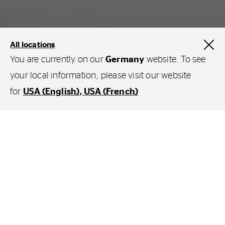
All locations
You are currently on our
Germany
website. To see
your local information, please visit our website
Produkte
Hafenreifen
for
USA (English)
USA (French)
Ab 24" bietet Continental ein breites Portfolio
an OTR- Luftreifen für große Geräte als
Radialreifen und in der V.ply - Ausführung
an. Diese Reifen sind besonders komfortabel
und schützen damit nicht nur den Fahrer,
sondern auch das Transportgut in
Containern oder Tanks. Typische Einsätze für
die OTR-Luftreifen von Continental sind