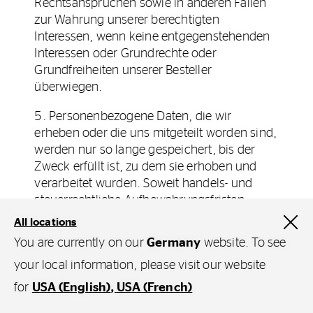
Rechtsansprüchen sowie in anderen Fällen
zur Wahrung unserer berechtigten
Interessen, wenn keine entgegenstehenden
Interessen oder Grundrechte oder
Grundfreiheiten unserer Besteller
überwiegen.
5. Personenbezogene Daten, die wir
erheben oder die uns mitgeteilt worden sind,
werden nur so lange gespeichert, bis der
Zweck erfüllt ist, zu dem sie erhoben und
verarbeitet wurden. Soweit handels- und
steuerrechtliche Aufbewahrungsfristen,
insbesondere aus § 147 Abgabenordnung, §
All locations
257 Handelsgesetzbuch und § 14 b
You are currently on our
Germany
website. To see
Umsatzsteuergesetz, zu beachten sind, kann
your local information, please visit our website
die Speicherdauer zu bestimmten Daten bis
zu 10 Jahren betragen.
for
USA (English)
USA (French)