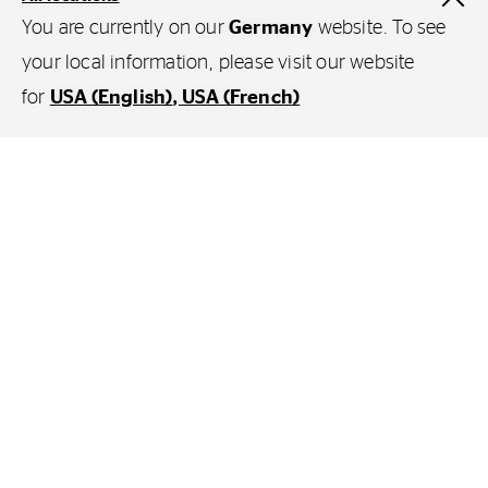
You are currently on our
Germany
website. To see
your local information, please visit our website
for
USA (English)
USA (French)
Der richtige Reifen für
Ihre Anwendung
Industrie /
Ground Handling /
Materialumschlag
Flughäfen
Reifenwissen
für Material Handling Reifen