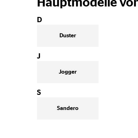
Hauptmodelle von 
D
Duster
J
Jogger
S
Sandero