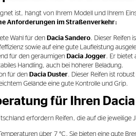
eignet ist, hängt von Ihrem Modell und Ihrem Ei
che Anforderungen im Straßenverkehr:
ete Wahl für den
Dacia Sandero
. Dieser Reifen 
effizienz sowie auf eine gute Laufleistung ausgel
nd für den geräumigen
Dacia Jogger
. Er biete
tabiles Handling, auch bei höherer Beladung.
on für den
Dacia Duster
. Dieser Reifen ist robus
 leichtem Gelände eine gute Kontrolle und Grip.
beratung für Ihren Dacia
chland erfordern Reifen, die auf die jeweilige 
Temperaturen über 7 °C. Sie bieten eine gute Bre