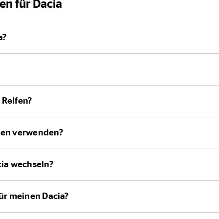
fen für Dacia
a?
 Reifen?
ifen verwenden?
cia wechseln?
für meinen Dacia?