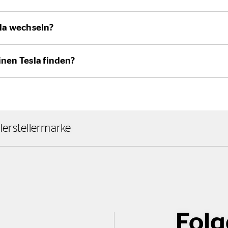
sla wechseln?
inen Tesla finden?
erstellermarke
Folg