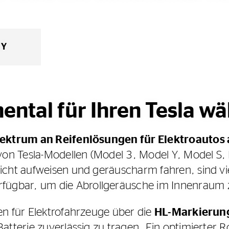
 Y
ntal für Ihren Tesla wä
Spektrum an Reifenlösungen für Elektroautos 
 von Tesla-Modellen (Model 3, Model Y, Model S
icht aufweisen und geräuscharm fahren, sind vie
fügbar, um die Abrollgeräusche im Innenraum 
en für Elektrofahrzeuge über die
HL-Markierung
tterie zuverlässig zu tragen. Ein optimierter Ro