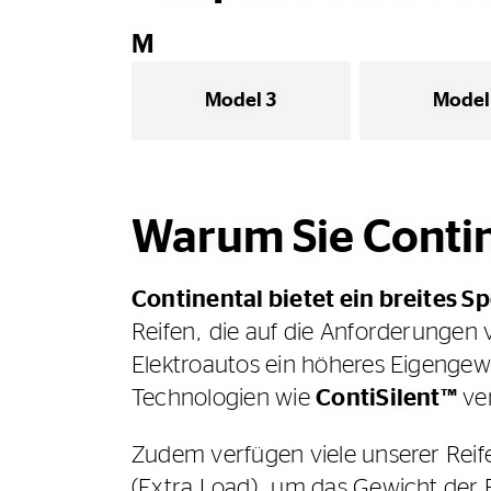
M
Model 3
Model
Warum Sie Contine
Continental bietet ein breites 
Reifen, die auf die Anforderungen
Elektroautos ein höheres Eigengew
Technologien wie
ContiSilent™
ver
Zudem verfügen viele unserer Reif
(Extra Load), um das Gewicht der Ba