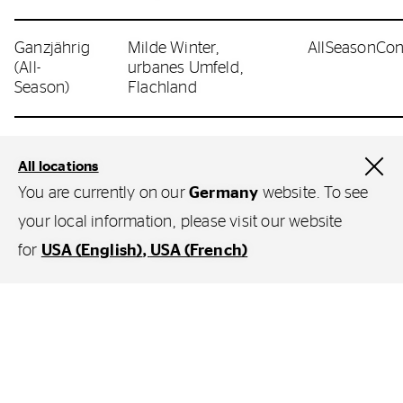
Ganzjährig
Milde Winter,
AllSeasonCon
(All-
urbanes Umfeld,
Season)
Flachland
All locations
You are currently on our
Germany
website. To see
Finden Sie Ihre Marke nicht?
your local information, please visit our website
Kein Problem — unser Reifen-Finder zeigt Ihnen
for
USA (English)
USA (French)
die optimal passenden Continental-Reifen für Ihr
Fahrzeug.
Filter
Zum Reifen-Finder
Fahrzeugtyp
Ihr Fahrzeugtyp