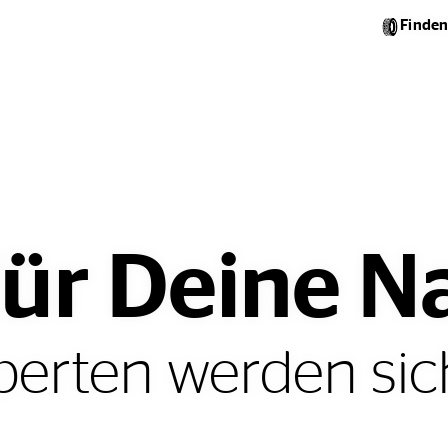
Finden
ür Deine N
erten werden sic