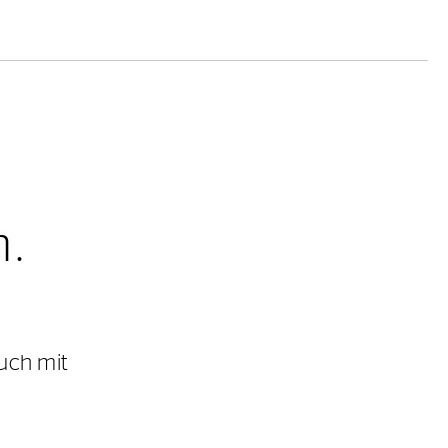
h.
uch mit