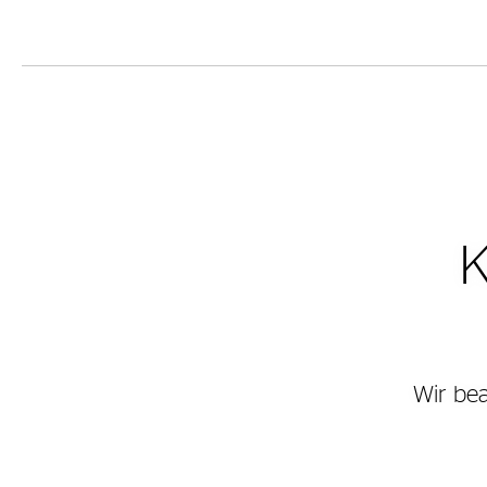
K
Wir be