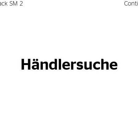
ack SM 2
Cont
Händlersuche