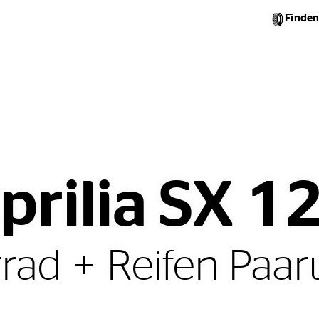
Finden
prilia SX 1
rad + Reifen Paa