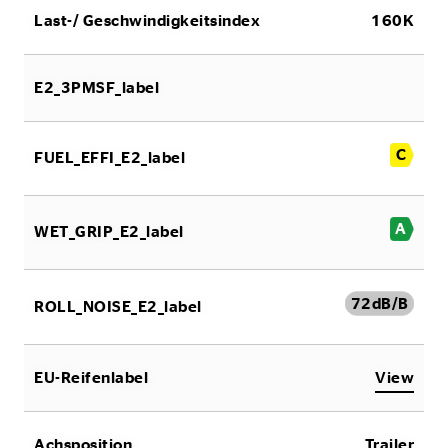
Last-/ Geschwindigkeitsindex
160K
E2_3PMSF_label
C
FUEL_EFFI_E2_label
A
WET_GRIP_E2_label
72
dB/B
ROLL_NOISE_E2_label
EU-Reifenlabel
View
Achsposition
Trailer