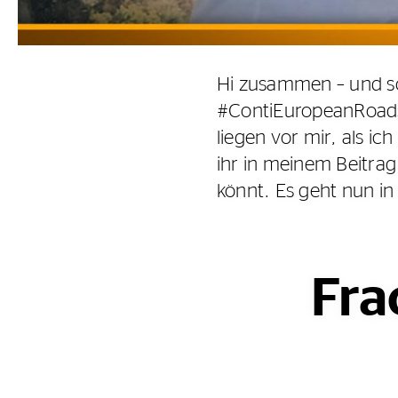
Hi zusammen – und sc
#ContiEuropeanRoadsh
liegen vor mir, als i
ihr in meinem Beitra
könnt. Es geht nun i
Fra