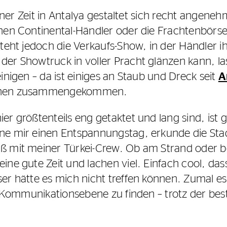
meiner Zeit in Antalya gestaltet sich recht angeneh
hen Continental-Händler oder die Frachtenbörse 
steht jedoch die Verkaufs-Show, in der Händler i
er Showtruck in voller Pracht glänzen kann, la
inigen – da ist einiges an Staub und Dreck seit
A
chen zusammengekommen.
ier größtenteils eng getaktet und lang sind, i
ne mir einen Entspannungstag, erkunde die Sta
ß mit meiner Türkei-Crew. Ob am Strand oder 
ine gute Zeit und lachen viel. Einfach cool, das
er hätte es mich nicht treffen können. Zumal es
te Kommunikationsebene zu finden – trotz der b