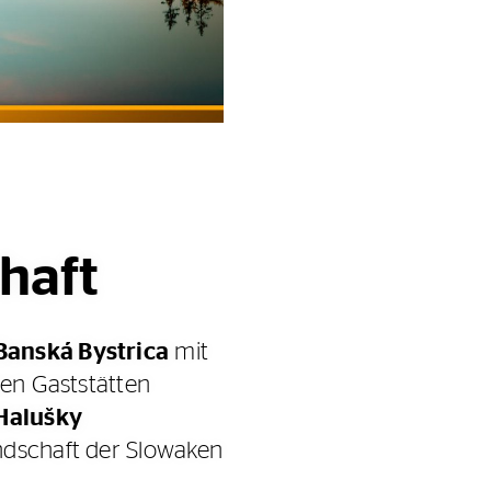
haft
Banská Bystrica
mit
den Gaststätten
 Halušky
ndschaft der Slowaken