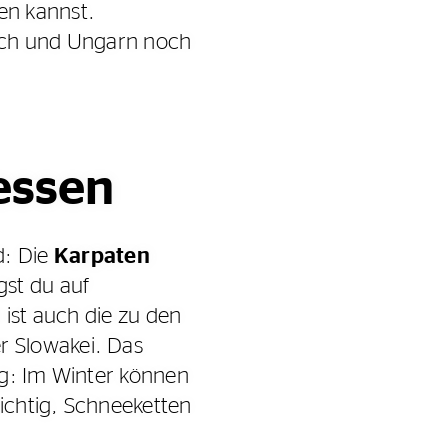
en kannst.
eich und Ungarn noch
essen
d: Die
Karpaten
gst du auf
 ist auch die zu den
r Slowakei. Das
ng: Im Winter können
wichtig, Schneeketten