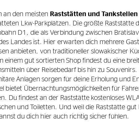
h an den meisten
Raststätten und Tankstellen
atteten Lkw-Parkplätzen. Die größte Raststätte d
bahn D1, die als Verbindung zwischen Bratislav
es Landes ist. Hier erwarten dich mehrere Gas
sen anbieten, von traditioneller slowakischer Kü
In einem gut sortierten Shop findest du eine brei
smitteln über Reisebedarf bis hin zu Souvenirs
itäre Anlagen sorgen für deine Erholung und E
l bietet Übernachtungsmöglichkeiten für Fahrer,
n. Du findest an der Raststätte kostenloses W
chen und Toiletten. Und weil die Raststätte gut
nnst du dich hier auch richtig sicher fühlen.