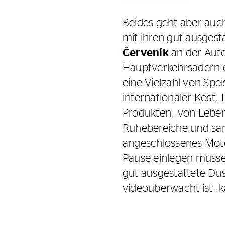
Beides geht aber auc
mit ihren gut ausgest
Červeník
an der Auto
Hauptverkehrsadern d
eine Vielzahl von Spei
internationaler Kost. 
Produkten, von Leben
Ruhebereiche und san
angeschlossenes Mote
Pause einlegen müsse
gut ausgestattete Dus
videoüberwacht ist, ka