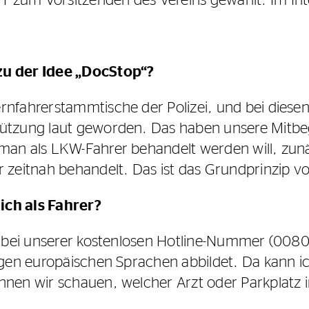
zum Vorsitzenden des Vereins gewählt. Im Inter
zu der Idee „DocStop“?
rnfahrerstammtische der Polizei, und bei diese
stützung laut geworden. Das haben unsere Mit
man als LKW-Fahrer behandelt werden will, zunä
r zeitnah behandelt. Das ist das Grundprinzip 
ich als Fahrer?
fs bei unserer kostenlosen Hotline-Nummer (00
gigen europäischen Sprachen abbildet. Da kann 
önnen wir schauen, welcher Arzt oder Parkplat