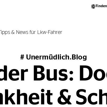
Finden
Tipps & News für Lkw-Fahrer
# Unermüdlich.Blog
er Bus: Doc
nkheit & S