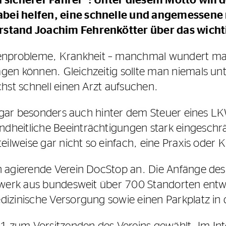
in sicherer Fahrer“: Unter diesem Motto will
abei helfen, eine schnelle und angemessene
rstand Joachim Fehrenkötter über das wicht
probleme, Krankheit – manchmal wundert man 
gen können. Gleichzeitig sollte man niemals u
chst schnell einen Arzt aufsuchen.
 sogar besonders auch hinter dem Steuer eines L
dheitliche Beeinträchtigungen stark eingeschr
eilweise gar nicht so einfach, eine Praxis oder K
h agierende Verein DocStop an. Die Anfänge de
tzwerk aus bundesweit über 700 Standorten entwi
dizinische Versorgung sowie einen Parkplatz in