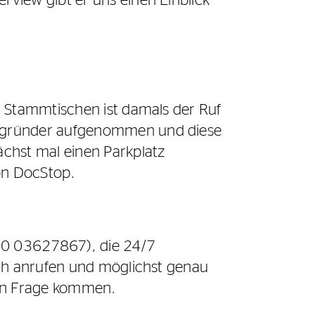
view gibt er uns einen Einblick
n Stammtischen ist damals der Ruf
begründer aufgenommen und diese
chst mal einen Parkplatz
von DocStop.
800 03627867), die 24/7
ich anrufen und möglichst genau
z in Frage kommen.