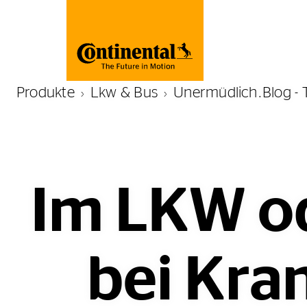
Produkte
Lkw & Bus
Unermüdlich.Blog - 
Im LKW od
bei Kra