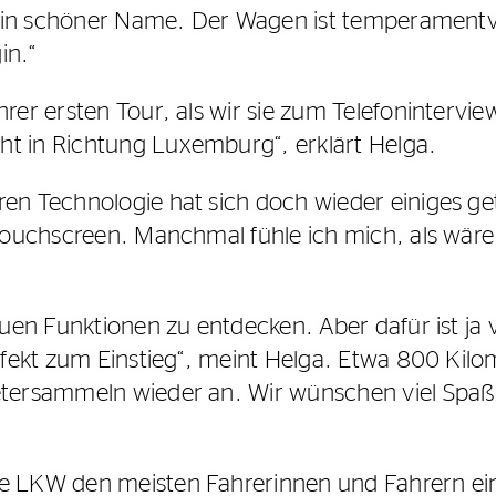
st ein schöner Name. Der Wagen ist temperamentv
in.“
rer ersten Tour, als wir sie zum Telefonintervie
ht in Richtung Luxemburg“, erklärt Helga.
en Technologie hat sich doch wieder einiges get
 Touchscreen. Manchmal fühle ich mich, als wäre 
neuen Funktionen zu entdecken. Aber dafür ist ja
erfekt zum Einstieg“, meint Helga. Etwa 800 Kil
metersammeln wieder an. Wir wünschen viel Spaß
ne LKW den meisten Fahrerinnen und Fahrern ei