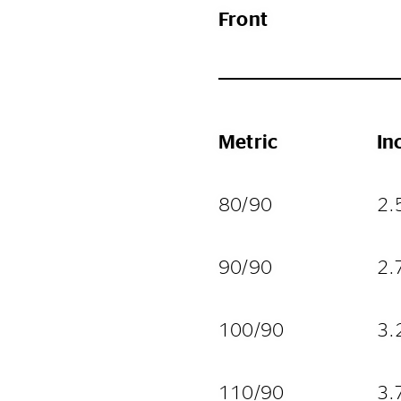
Front
Metric
In
80/90
2.
90/90
2.
100/90
3.
110/90
3.