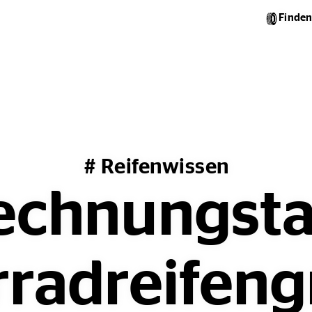
Finden
# Reifenwissen
chnungsta
radreifen