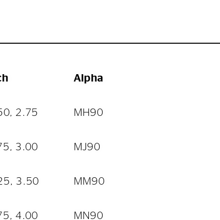
ch
Alpha
50, 2.75
MH90
75, 3.00
MJ90
25, 3.50
MM90
75, 4.00
MN90