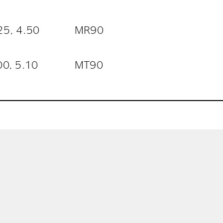
25, 4.50
MR90
00, 5.10
MT90