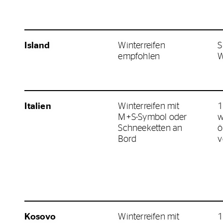
Island
Winterreifen
S
empfohlen
W
Italien
Winterreifen mit
1
M+S-Symbol oder
w
Schneeketten an
ö
Bord
v
Kosovo
Winterreifen mit
1