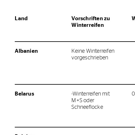
Land
Vorschriften zu
W
Winterreifen
Albanien
Keine Winterreifen
vorgeschrieben
Belarus
-Winterreifen mit
0
M+S oder
Schneeflocke