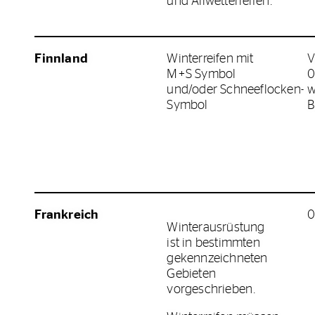
und Allwetterreifen.
Finnland
Winterreifen mit
V
M+S Symbol
0
und/oder Schneeflocken-
w
Symbol
B
Frankreich
0
Winterausrüstung
ist in bestimmten
gekennzeichneten
Gebieten
vorgeschrieben.