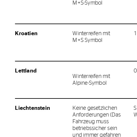
M+S-Symbol
Kroatien
Winterreifen mit
1
M+S Symbol
Lettland
0
Winterreifen mit
Alpine-Symbol
Liechtenstein
Keine gesetzlichen
S
Anforderungen (Das
W
Fahrzeug muss
betriebssicher sein
und immer gefahren