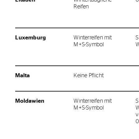
Reifen
Luxemburg
Winterreifen mit
S
M+S-Symbol
W
Malta
Keine Pflicht
Moldawien
Winterreifen mit
S
M+S-Symbol
W
v
0