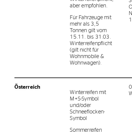
S
aber empfohlen.
N
Für Fahrzeuge mit
1
mehr als 3,5
Tonnen gilt vom
15.11. bis 31.03.
Winterreifenpflicht
(gilt nicht für
Wohnmobile &
Wohnwagen).
Österreich
0
Winterreifen mit
W
M+S-Symbol
und/oder
Schneeflocken-
Symbol
Sommerreifen