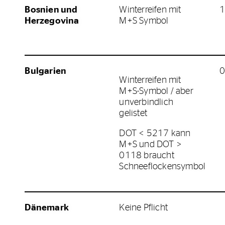
Bosnien und
Winterreifen mit
1
Herzegovina
M+S Symbol
Bulgarien
0
Winterreifen mit
M+S-Symbol / aber
unverbindlich
gelistet
DOT < 5217 kann
M+S und DOT >
0118 braucht
Schneeflockensymbol
Dänemark
Keine Pflicht