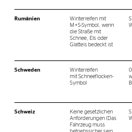
Rumänien
Winterreifen mit
S
M+S-Symbol, wenn
W
die Straße mit
Schnee, EIs oder
Glatteis bedeckt ist
Schweden
Winterreifen
0
mit Schneeflocken-
w
Symbol
B
Schweiz
Keine gesetzlichen
S
Anforderungen (Das
W
Fahrzeug muss
betriebssicher sein