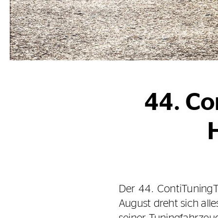
44. Co
Der 44. ContiTuningTa
August dreht sich all
seiner Tuningfahrzeug