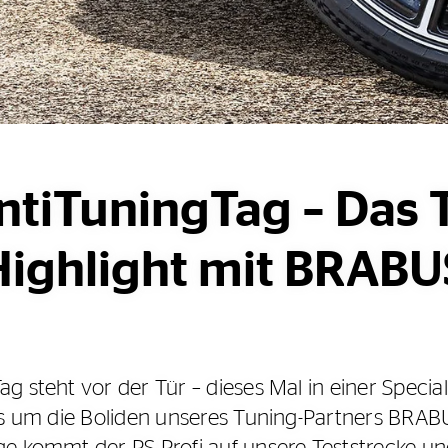
ntiTuningTag – Das 
Highlight mit BRABU
g steht vor der Tür – dieses Mal in einer Specia
es um die Boliden unseres Tuning-Partners BRAB
e kommt der PS-Profi auf unsere Teststrecke un