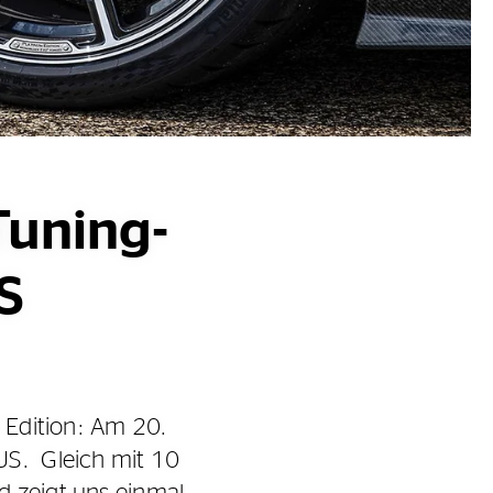
Tuning-
S
l Edition: Am 20.
US. Gleich mit 10
d zeigt uns einmal