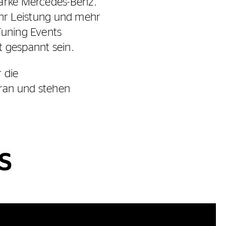
Marke Mercedes-Benz.
r Leistung und mehr
Tuning Events
zt gespannt sein.
 die
oran und stehen
S