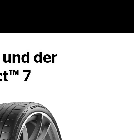
und der
ct™ 7