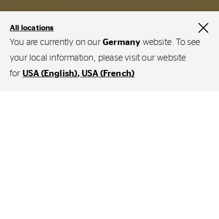
All locations
You are currently on our
Germany
website. To see
your local information, please visit our website
Continental for Business
Services & Lösungen
for
USA (English)
USA (French)
Sie erledigen heute so
gut wie alles über Ihr
Smartphone, warum
dann nicht auch Ihre
Karkassenabholung?