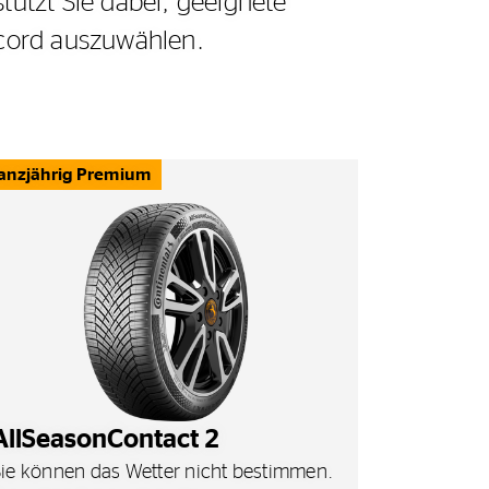
tützt Sie dabei, geeignete
ccord auszuwählen.
anzjährig Premium
AllSeasonContact 2
Sie können das Wetter nicht bestimmen.