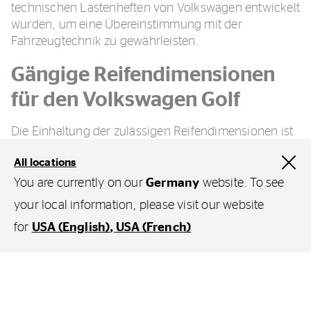
technischen Lastenheften von Volkswagen entwickelt
wurden, um eine Übereinstimmung mit der
Fahrzeugtechnik zu gewährleisten.
Gängige Reifendimensionen
für den Volkswagen Golf
Die Einhaltung der zulässigen Reifendimensionen ist
eine Voraussetzung für die Betriebssicherheit und die
All locations
Einhaltung der gesetzlichen
Zulassungsbestimmungen. Die Spezifikationen
You are currently on our
Germany
website. To see
variieren je nach Modellgeneration (z. B. Golf VII oder
your local information, please visit our website
Golf VIII) und Motorisierung. Typische Dimensionen
for
USA (English)
USA (French)
für diese Baureihe umfassen:
195/65 R15:
Einsatz primär bei Basis-
Filter
Motorisierungen mit Fokus auf
Dämpfungskomfort und optimierte Effizienzwerte.
Fahrzeugtyp