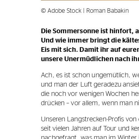
© Adobe Stock | Roman Babakin
Die Sommersonne ist hinfort, 
Und wie immer bringt die kält
Eis mit sich. Damit ihr auf eur
unsere Unermüdlichen nach ihr
Ach, es ist schon ungemütlich, 
und man der Luft geradezu ansieh
die noch vor wenigen Wochen her
drücken – vor allem, wenn man ni
Unseren Langstrecken-Profis von d
seit vielen Jahren auf Tour und k
nachgefragt, was man im Winter 