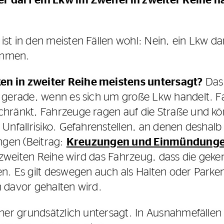
r darf ein Lkw im Zweifel in zweiter Reihe 
st in den meisten Fällen wohl: Nein, ein Lkw darf
ammen.
en in zweiter Reihe meistens untersagt?
Das 
n, gerade, wenn es sich um große Lkw handelt. 
chränkt, Fahrzeuge ragen auf die Straße und kö
 Unfallrisiko. Gefahrenstellen, an denen deshalb
ungen (Beitrag:
Kreuzungen und Einmündunge
 zweiten Reihe wird das Fahrzeug, dass die geke
n. Es gilt deswegen auch als Halten oder Parken
n davor gehalten wird.
aher grundsätzlich untersagt. In Ausnahmefällen