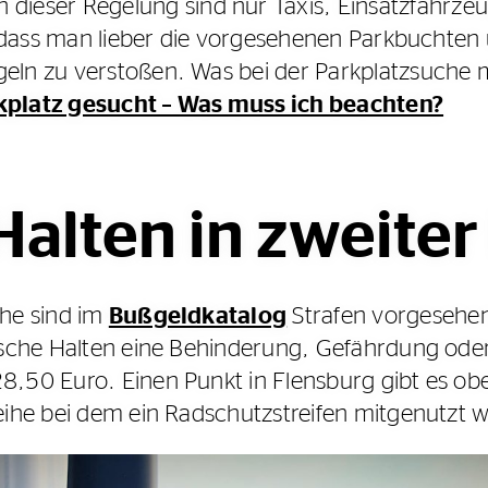
eser Regelung sind nur Taxis, Einsatzfahrzeu
lt, dass man lieber die vorgesehenen Parkbuchte
egeln zu verstoßen. Was bei der Parkplatzsuch
platz gesucht – Was muss ich beachten?
Halten in zweiter
ihe sind im
Bußgeldkatalog
Strafen vorgesehen
falsche Halten eine Behinderung, Gefährdung od
28,50 Euro. Einen Punkt in Flensburg gibt es ob
Reihe bei dem ein Radschutzstreifen mitgenutzt w