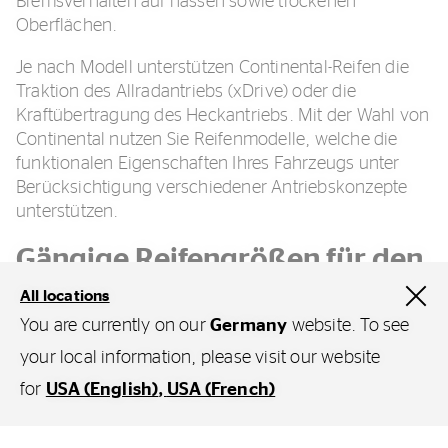
Bremsverhalten auf nassen sowie trockenen
Oberflächen.
Je nach Modell unterstützen Continental-Reifen die
Traktion des Allradantriebs (xDrive) oder die
Kraftübertragung des Heckantriebs. Mit der Wahl von
Continental nutzen Sie Reifenmodelle, welche die
funktionalen Eigenschaften Ihres Fahrzeugs unter
Berücksichtigung verschiedener Antriebskonzepte
unterstützen.
Gängige Reifengrößen für den
BMW 2er
All locations
You are currently on our
Germany
website. To see
Um die Fahrdynamik des Fahrzeugs zu erhalten, ist
your local information, please visit our website
die Wahl der passenden Dimension wichtig. Die
gängigen
Reifengrößen für den 2er
variieren je
for
USA (English)
USA (French)
nach Karosserieform (F45/F46, F44, G42). Zu den
typischen Dimensionen zählen: