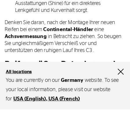
Ausstattungen (Shine) für ein direkteres
Lenkgefühl und Kurvenhalt sorgt.
Denken Sie daran, nach der Montage Ihrer neuen
Reifen bei einem
Continental-Händler
eine
Achsvermessung
in Betracht zu ziehen. So beugen
Sie ungleichmäßigem Verschleiß vor und
unterstützen den ruhigen Lauf Ihres C3.
Reifengrößen-Ratgeber nach
All locations
Modelljahr
You are currently on our
Germany
website. To see
your local information, please visit our website
for
USA (English)
USA (French)
Modelljahr
Ausstattungsvariante
Größe Vord
Filter
2016 -
Live / Basis
185/65 R15