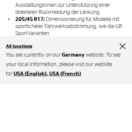
Ausstattungslinien zur Unterstützung einer
direkteren Rückmeldung der Lenkung.
205/45 R17:
Dimensionierung für Modelle mit
sportlicherer Fahrwerksabstimmung, wie die GR
Sport-Varianten.
Im Rahmen einer Neubereifung wird die
All locations
Durchführung einer
Achsvermessung
durch einen
You are currently on our
Germany
website. To see
Continental-Händler
empfohlen, um ein
your local information, please visit our website
asymmetrisches Abriebbild des Profils zu vermeiden
for
USA (English)
USA (French)
und die Materiallebensdauer zu unterstützen.
Referenztabelle:
Filter
Reifendimensionen nach
Fahrzeugtyp
Modelljahr
Ihr Fahrzeugtyp
Modelljahr
Ausstattungsvariante
Dimension 