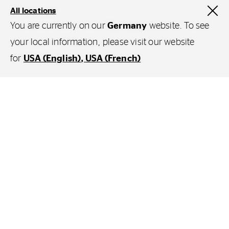
All locations
You are currently on our
Germany
website. To see
Modelljahr
Ausstattungsvariante
Größe
Vorderachs
your local information, please visit our website
for
USA (English)
USA (French)
2017 -
Standard / Trendline
185/65 R15
Heute
Filter
Fahrzeugtyp
2017 -
Comfortline / Style
195/55 R16
Heute
Ihr Fahrzeugtyp
Erstausrüsterkennung (OEM)
2017 -
Polo GTI / R-Line
215/45 R17
Heute
Fahrzeughersteller auswählen
Zusätzliche Filter
Saisonale Reifenberatung für
Notlaufreifen (SSR)