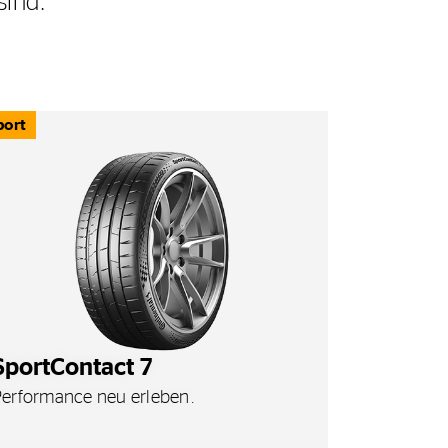
sind.
port
SportContact 7
Performance neu erleben.