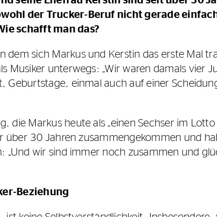
d seine Ehefrau Kerstin sind seit über 30 
bwohl der Trucker-Beruf nicht gerade einfach
Wie schafft man das?
 dem sich Markus und Kerstin das erste Mal traf
als Musiker unterwegs: „Wir waren damals vier J
, Geburtstage, einmal auch auf einer Scheidung
, die Markus heute als „einen Sechser im Lotto 
d vor über 30 Jahren zusammengekommen und hab
tin: „Und wir sind immer noch zusammen und gl
cker-Beziehung