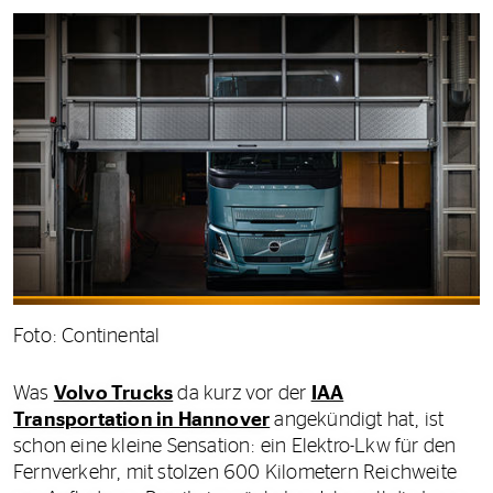
Foto: Continental
Was
Volvo Trucks
da kurz vor der
IAA
Transportation in Hannover
angekündigt hat, ist
schon eine kleine Sensation: ein Elektro-Lkw für den
Fernverkehr, mit stolzen 600 Kilometern Reichweite