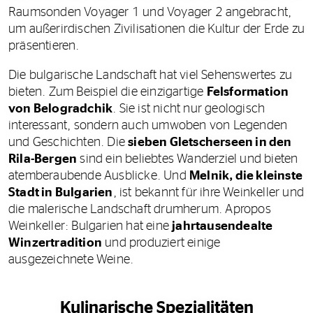
Raumsonden Voyager 1 und Voyager 2 angebracht,
um außerirdischen Zivilisationen die Kultur der Erde zu
präsentieren.
Die bulgarische Landschaft hat viel Sehenswertes zu
bieten. Zum Beispiel die einzigartige
Felsformation
von Belogradchik
. Sie ist nicht nur geologisch
interessant, sondern auch umwoben von Legenden
und Geschichten. Die
sieben Gletscherseen in den
Rila-Bergen
sind ein beliebtes Wanderziel und bieten
atemberaubende Ausblicke. Und
Melnik, die kleinste
Stadt in Bulgarien
, ist bekannt für ihre Weinkeller und
die malerische Landschaft drumherum. Apropos
Weinkeller: Bulgarien hat eine
jahrtausendealte
Winzertradition
und produziert einige
ausgezeichnete Weine.
Kulinarische Spezialitäten