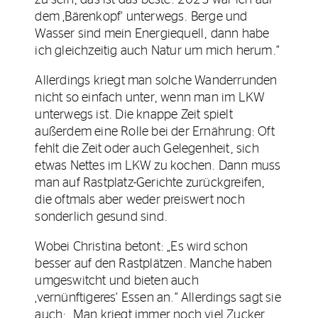
zu sein, das ist das beste. 2023 war ich auf
dem ‚Bärenkopf‘ unterwegs. Berge und
Wasser sind mein Energiequell, dann habe
ich gleichzeitig auch Natur um mich herum.“
Allerdings kriegt man solche Wanderrunden
nicht so einfach unter, wenn man im LKW
unterwegs ist. Die knappe Zeit spielt
außerdem eine Rolle bei der Ernährung: Oft
fehlt die Zeit oder auch Gelegenheit, sich
etwas Nettes im LKW zu kochen. Dann muss
man auf Rastplatz-Gerichte zurückgreifen,
die oftmals aber weder preiswert noch
sonderlich gesund sind.
Wobei Christina betont: „Es wird schon
besser auf den Rastplätzen. Manche haben
umgeswitcht und bieten auch
‚vernünftigeres‘ Essen an.“ Allerdings sagt sie
auch: „Man kriegt immer noch viel Zucker,