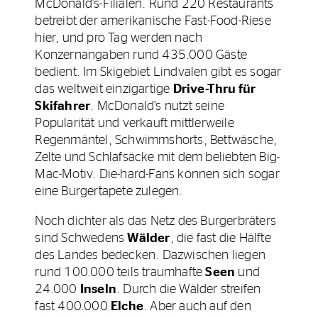
McDonald’s-Filialen. Rund 220 Restaurants
betreibt der amerikanische Fast-Food-Riese
hier, und pro Tag werden nach
Konzernangaben rund 435.000 Gäste
bedient. Im Skigebiet Lindvalen gibt es sogar
das weltweit einzigartige
Drive-Thru für
Skifahrer
. McDonald’s nutzt seine
Popularität und verkauft mittlerweile
Regenmäntel, Schwimmshorts, Bettwäsche,
Zelte und Schlafsäcke mit dem beliebten Big-
Mac-Motiv. Die-hard-Fans können sich sogar
eine Burgertapete zulegen.
Noch dichter als das Netz des Burgerbräters
sind Schwedens
Wälder
, die fast die Hälfte
des Landes bedecken. Dazwischen liegen
rund 100.000 teils traumhafte
Seen
und
24.000
Inseln
. Durch die Wälder streifen
fast 400.000
Elche
. Aber auch auf den