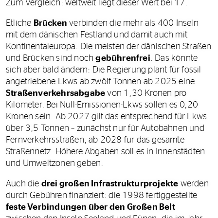
Zum Vergleich: weltweit liegt dieser Wert bei 17.
Etliche
Brücken
verbinden die mehr als 400 Inseln
mit dem dänischen Festland und damit auch mit
Kontinentaleuropa. Die meisten der dänischen Straßen
und Brücken sind noch
gebührenfrei
. Das könnte
sich aber bald ändern: Die Regierung plant für fossil
angetriebene Lkws ab zwölf Tonnen ab 2025 eine
Straßenverkehrsabgabe
von 1,30 Kronen pro
Kilometer. Bei Null-Emissionen-Lkws sollen es 0,20
Kronen sein. Ab 2027 gilt das entsprechend für Lkws
über 3,5 Tonnen – zunächst nur für Autobahnen und
Fernverkehrsstraßen, ab 2028 für das gesamte
Straßennetz. Höhere Abgaben soll es in Innenstädten
und Umweltzonen geben.
Auch die
drei großen Infrastrukturprojekte
werden
durch Gebühren finanziert: die 1998 fertiggestellte
feste Verbindungen über den Großen Belt