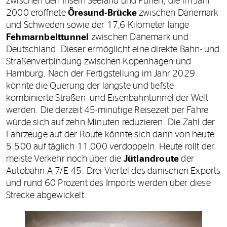
zwischen den Inseln Seeland und Fünen, die im Jahr
2000 eröffnete
Öresund-Brücke
zwischen Dänemark
und Schweden sowie der 17,6 Kilometer lange
Fehmarnbelttunnel
zwischen Dänemark und
Deutschland. Dieser ermöglicht eine direkte Bahn- und
Straßenverbindung zwischen Kopenhagen und
Hamburg. Nach der Fertigstellung im Jahr 2029
könnte die Querung der längste und tiefste
kombinierte Straßen- und Eisenbahntunnel der Welt
werden. Die derzeit 45-minütige Reisezeit per Fähre
würde sich auf zehn Minuten reduzieren. Die Zahl der
Fahrzeuge auf der Route könnte sich dann von heute
5.500 auf täglich 11.000 verdoppeln. Heute rollt der
meiste Verkehr noch über die
Jütlandroute
der
Autobahn A 7/E 45. Drei Viertel des dänischen Exports
und rund 60 Prozent des Imports werden über diese
Strecke abgewickelt.