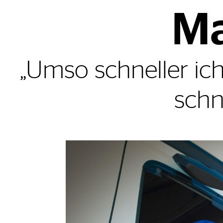
Ma
„Umso schneller ic
schn