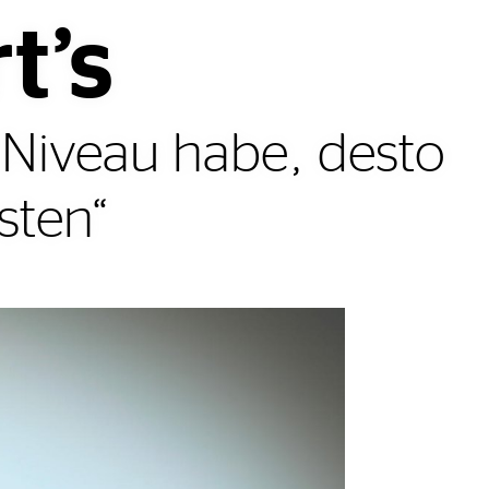
t’s
 Niveau habe, desto
sten“