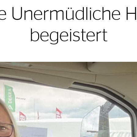
e Unermüdliche He
begeistert